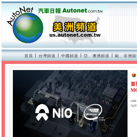
首頁
台灣頻道
中國頻道
亞、澳洲頻道
歐、非洲頻
首
M
can
/u/