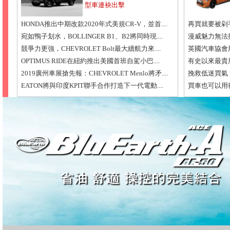
型車連袂出擊
HONDA推出中期改款2020年式美規CR-V，並首....
再買就要被剁手啦！
宛如鴨子划水，BOLLINGER B1、B2將同時現....
漫威魅力無法擋，AUD
競爭力更強，CHEVROLET Bolt最大續航力來....
英國汽車協會用
OPTIMUS RIDE在紐約推出美國首班自駕小巴....
有史以來最貴周邊
2019廣州車展搶先報：CHEVROLET Menlo將矛....
挽救低迷買氣？未來L
EATON將與印度KPIT聯手合作打造下一代電動....
買車也可以用行