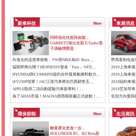
新車科技
車展消息
More
同時強化性能與效能，
GARRETT推出全新 E-Turbo電
子渦輪增壓器
向過去的送貨車致敬，VW與NIKE為ID. Buzz....
野馬客制化改裝Rous
猛獸即將出閘？HENNESSY發表「Fury」V8引....
2019上海車展
HYUNDAI與CUMMINS簽約合作發展氫燃料動力....
2019上海車展搶先
iEV330P領軍！JAC江淮汽車將在巴西銷售五....
2019紐約車展搶
APPLE取得二項自動駕駛汽車新專利！....
2019芝加哥車展報導
為了ADAS市場！MAGNA密西根新廠正式啟動！....
告別方向盤與踏板
環保節能
生活資訊
More
離量產化更進一步，
BOLLINGER B1、B2 Beta原