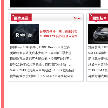
國際產業
國際新車
More
首要目標推中國，蔚來將與
MOBILEYE合作研發自駕車
參與Baja 1000賽事，FORD Bronco R原型賽....
雙線發展！HYUN
獎勵給太多致使成本大增？UBER第三季虧損....
SALEEN再出招
日韓歐系車廠都可先鬆口氣？美國可能將不....
新挑戰者即將加入！
提升2020年式用車體驗，INFINITI推全新「....
終於不再賣關子？
NACV 2019北美商用車展追蹤：HINO北美產品....
2019 SEMA
挑戰能量密度增加8倍！MAGNA宣布研發全新....
再掀對開式風潮，L